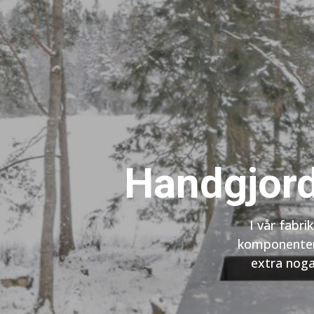
Handgjorda
I vår fabri
komponenter f
extra noga 