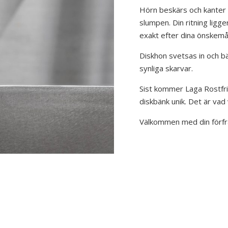
Hörn beskärs och kanter b
slumpen. Din ritning ligger
exakt efter dina önskemå
Diskhon svetsas in och bä
synliga skarvar.
Sist kommer Laga Rostfrit
diskbänk unik. Det är vad v
Välkommen med din förf