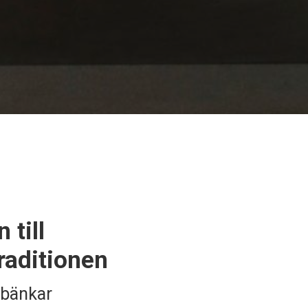
till
raditionen
kbänkar