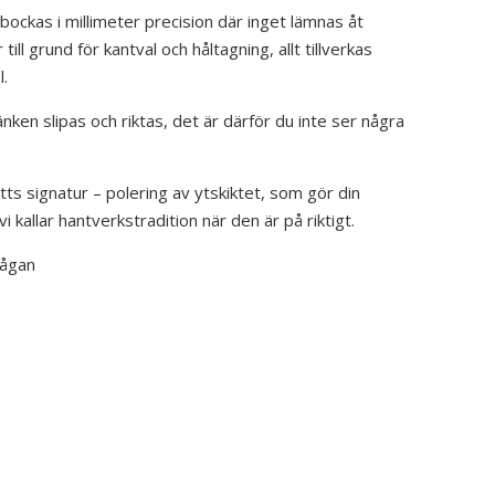
ockas i millimeter precision där inget lämnas åt
 till grund för kantval och håltagning, allt tillverkas
l.
nken slipas och riktas, det är därför du inte ser några
ts signatur – polering av ytskiktet, som gör din
i kallar hantverkstradition när den är på riktigt.
rågan