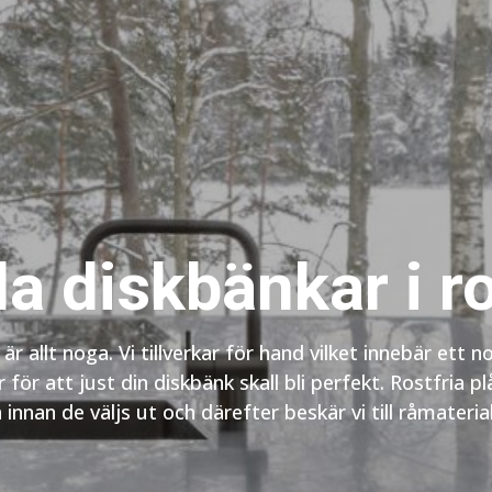
 diskbänkar i ros
k är allt noga. Vi tillverkar för hand vilket innebär ett n
ör att just din diskbänk skall bli perfekt. Rostfria p
innan de väljs ut och därefter beskär vi till råmaterial 