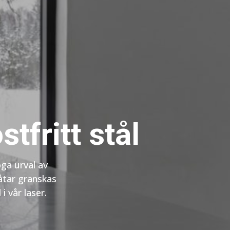
tfritt stål
oga urval av
låtar granskas
i vår laser.