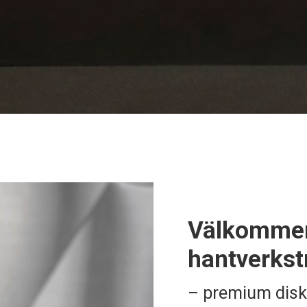
Välkommen 
hantverkst
– premium dis