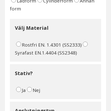
Lådform
Cylinderform
Annan
form
Välj Material
Rostfri EN. 1.4301 (SS2333)
Syrafast EN.1.4404 (SS2348)
Stativ?
Ja
Nej
Anslutningstyp