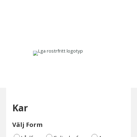
a
Offertförfrågan Kar
Kar
Välj Form