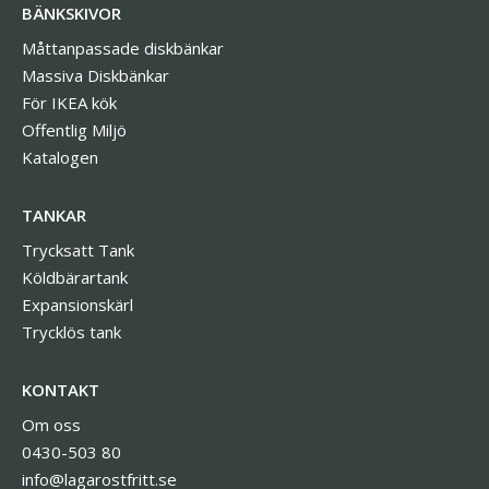
BÄNKSKIVOR
Måttanpassade diskbänkar
Massiva Diskbänkar
För IKEA kök
Offentlig Miljö
Katalogen
TANKAR
Trycksatt Tank
Köldbärartank
Expansionskärl
Trycklös tank
KONTAKT
Om oss
0430-503 80
info@lagarostfritt.se