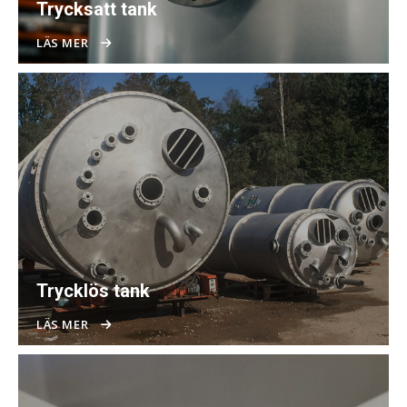
Trycksatt tank
LÄS MER
Trycklös tank
LÄS MER