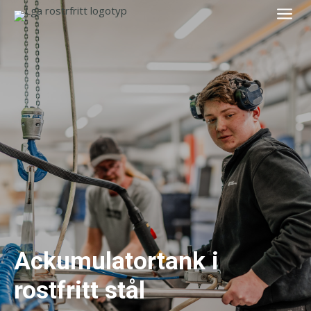
a
Ackumulatortank i
rostfritt stål