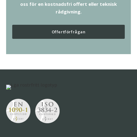
oss för en kostnadsfri offert eller teknisk
rådgivning.
Offertförfrågan