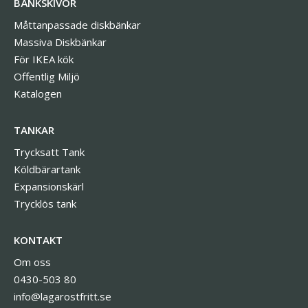
BÄNKSKIVOR
Måttanpassade diskbänkar
Massiva Diskbänkar
För IKEA kök
Offentlig Miljö
Katalogen
TANKAR
Trycksatt Tank
Köldbärartank
Expansionskärl
Trycklös tank
KONTAKT
Om oss
0430-503 80
info@lagarostfritt.se