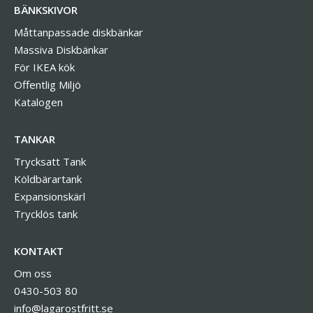
BÄNKSKIVOR
Måttanpassade diskbänkar
Massiva Diskbänkar
För IKEA kök
Offentlig Miljö
Katalogen
TANKAR
Trycksatt Tank
Köldbärartank
Expansionskärl
Trycklös tank
KONTAKT
Om oss
0430-503 80
info@lagarostfritt.se